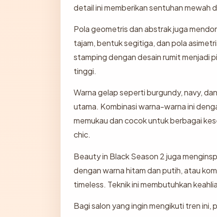
detail ini memberikan sentuhan mewah da
Pola geometris dan abstrak juga mendomin
tajam, bentuk segitiga, dan pola asimet
stamping dengan desain rumit menjadi pil
tinggi.
Warna gelap seperti burgundy, navy, dan
utama. Kombinasi warna-warna ini deng
memukau dan cocok untuk berbagai kesem
chic.
Beauty in Black Season 2 juga menginspi
dengan warna hitam dan putih, atau kom
timeless. Teknik ini membutuhkan keahli
Bagi salon yang ingin mengikuti tren ini