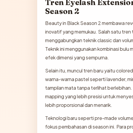
Tren Eyelash Extensio
Season 2
Beauty in Black Season 2 membawa revol
inovatif yang memukau. Salah satu tren 
menggabungkan teknik classic dan volume
Teknik ini menggunakan kombinasi bulu 
efek dimensi yang sempurna.
Selain itu, muncul tren baru yaitu colo
warna-warna pastel seperti lavender, mi
tampilan mata tanpa terlihat berlebihan
mapping yang lebih presisi untuk menyesu
lebih proporsional dan menarik.
Teknologi baru seperti pre-made volume 
fokus pembahasan di season ini. Para pro