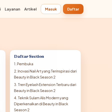
Masuk
Daftar
i
Layanan
Artikel
Daftar Section
1. Pembuka
2. Inovasi Nail Art yang Terinspirasi dari
Beauty in Black Season 2
3. Tren Eyelash Extension Terbaru dari
Beauty in Black Season 2
4. Teknik Sulam Alis Modern yang
Diperkenalkan di Beauty in Black
Season 2